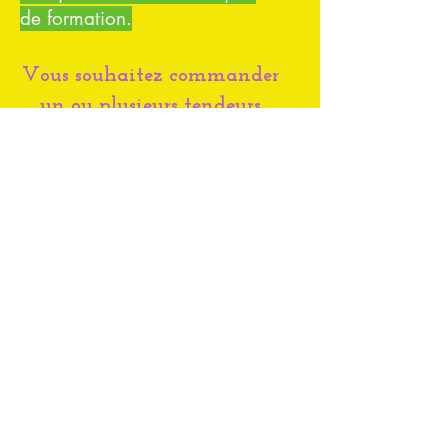
de formation.
Vous souhaitez commander
un ou plusieurs tendeurs
élastiques
Faites nous une demande,
nous vous transmettrons le
coût avec les frais postaux
selon la quantité et votre
adresse postale
FAIRE UNE DEMANDE