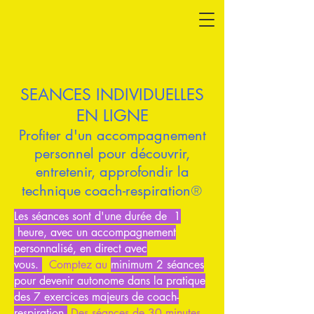
SEANCES INDIVIDUELLES
EN LIGNE
Profiter d'un accompagnement
personnel pour découvrir,
entretenir, approfondir la
®
technique
coach-respiration
Les séances sont d'une durée de
1
heure, avec un accompagnement
personnalisé, en direct avec
vous.
Comptez au
minimum 2 séances
pour devenir autonome dans la pratique
des 7 exercices majeurs de coach-
respiration.
Des séances de 30 minutes